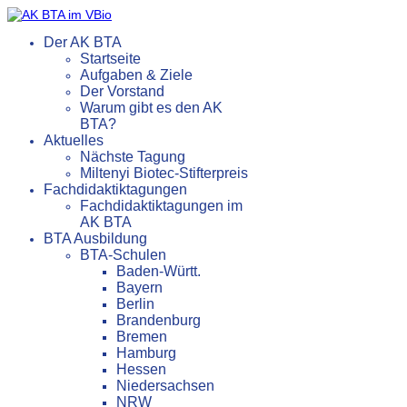
Der AK BTA
Startseite
Aufgaben & Ziele
Der Vorstand
Warum gibt es den AK
BTA?
Aktuelles
Nächste Tagung
Miltenyi Biotec-Stifterpreis
Fachdidaktiktagungen
Fachdidaktiktagungen im
AK BTA
BTA Ausbildung
BTA-Schulen
Baden-Württ.
Bayern
Berlin
Brandenburg
Bremen
Hamburg
Hessen
Niedersachsen
NRW