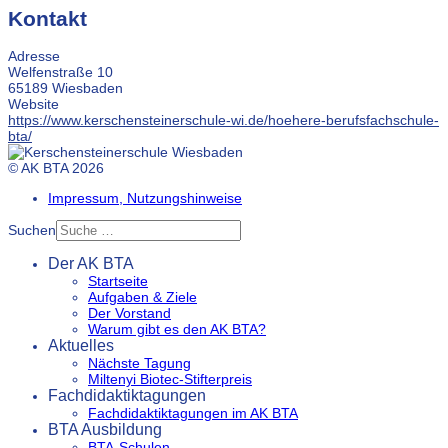
Kontakt
Adresse
Welfenstraße 10
65189 Wiesbaden
Website
https://www.kerschensteinerschule-wi.de/hoehere-berufsfachschule-
bta/
© AK BTA 2026
Impressum, Nutzungshinweise
Suchen
Der AK BTA
Startseite
Aufgaben & Ziele
Der Vorstand
Warum gibt es den AK BTA?
Aktuelles
Nächste Tagung
Miltenyi Biotec-Stifterpreis
Fachdidaktiktagungen
Fachdidaktiktagungen im AK BTA
BTA Ausbildung
BTA-Schulen