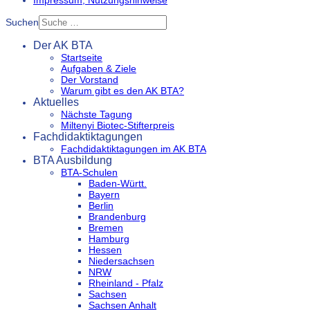
Suchen
Der AK BTA
Startseite
Aufgaben & Ziele
Der Vorstand
Warum gibt es den AK BTA?
Aktuelles
Nächste Tagung
Miltenyi Biotec-Stifterpreis
Fachdidaktiktagungen
Fachdidaktiktagungen im AK BTA
BTA Ausbildung
BTA-Schulen
Baden-Württ.
Bayern
Berlin
Brandenburg
Bremen
Hamburg
Hessen
Niedersachsen
NRW
Rheinland - Pfalz
Sachsen
Sachsen Anhalt