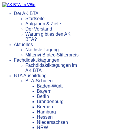
Der AK BTA
Startseite
Aufgaben & Ziele
Der Vorstand
Warum gibt es den AK
BTA?
Aktuelles
Nächste Tagung
Miltenyi Biotec-Stifterpreis
Fachdidaktiktagungen
Fachdidaktiktagungen im
AK BTA
BTA Ausbildung
BTA-Schulen
Baden-Württ.
Bayern
Berlin
Brandenburg
Bremen
Hamburg
Hessen
Niedersachsen
NRW