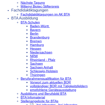
Nächste Tagung
Miltenyi Biotec-Stifterpreis
Fachdidaktiktagungen
Fachdidaktiktagungen im AK BTA
BTA Ausbildung
BTA-Schulen
Baden-Württ.
Bayern
Berlin
Brandenburg
Bremen
Hamburg
Hessen
Niedersachsen
NRW
Rheinland - Pfalz
Sachsen
Sachsen Anhalt
Schleswig-Holstein
Thüringen
Berufsrahmenqualifikation für BTA
Vorwort zum aktuellen BQR
vollständiger BQR mit Tätigkeitsfeldern
empfohlene Geräteausstattung
Ausbildung und Berufsbild BTA
BTA Infomaterial
Stellenangebote für BTAs
...bei jobvector