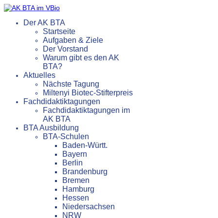
Der AK BTA
Startseite
Aufgaben & Ziele
Der Vorstand
Warum gibt es den AK
BTA?
Aktuelles
Nächste Tagung
Miltenyi Biotec-Stifterpreis
Fachdidaktiktagungen
Fachdidaktiktagungen im
AK BTA
BTA Ausbildung
BTA-Schulen
Baden-Württ.
Bayern
Berlin
Brandenburg
Bremen
Hamburg
Hessen
Niedersachsen
NRW